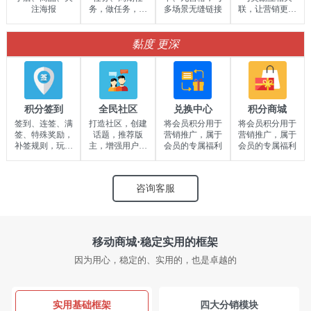
注海报
务，做任务，得
多场景无缝链接
联，让营销更容
奖励
易
黏度
更深
积分签到
全民社区
兑换中心
积分商城
签到、连签、满
打造社区，创建
将会员积分用于
将会员积分用于
签、特殊奖励，
话题，推荐版
营销推广，属于
营销推广，属于
补签规则，玩法
主，增强用户黏
会员的专属福利
会员的专属福利
齐备
度
咨询客服
移动商城·稳定实用的框架
因为用心，稳定的、实用的，也是卓越的
实用基础框架
四大分销模块