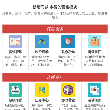
移动商城·丰富的营销模块
集圈粉、宣传、推广、提升用户黏度于一体的营销方式，实现流量、销量齐
增长
优惠
更多
营销管理
砍价活动
整点秒杀
超级拼团
满减、满邮、积
邀请好友砍价，
固定时间，低价
可自由设置拼团
分、充值、套
用户得到便宜价
秒杀，拼手气，
人数和时间限
餐、赠品、优惠
格，商家获得大
聚人气
制，获得团购价
券......
量会员
格
传播
更广
超级海报
任务中心
游戏营销
活动海报
智能生成商城、
海报任务、单次
大转盘、刮刮
通过海报将活动
小店、商品、关
任务、周期任
卡、九宫格，与
与奖励互相关